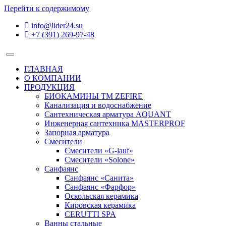
Перейти к содержимому
info@lider24.su
+7 (391) 269-97-48
Toggle
navigation
ГЛАВНАЯ
О КОМПАНИИ
ПРОДУКЦИЯ
БИОКАМИНЫ TM ZEFIRE
Канализация и водоснабжение
Сантехническая арматура AQUANT
Инженерная сантехника MASTERPROF
Запорная арматура
Смесители
Смесители «G-lauf»
Смесители «Solone»
Санфаянс
Санфаянс «Санита»
Санфаянс «Фарфор»
Оскольская керамика
Кировская керамика
CERUTTI SPA
Ванны стальные